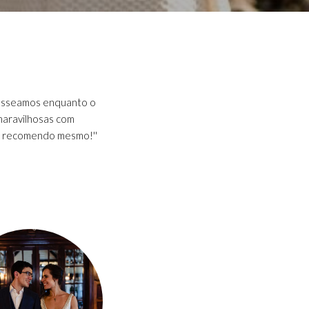
e passeamos enquanto o
 maravilhosas com
l, recomendo mesmo!''